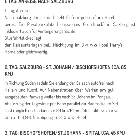
1. TAG: ANREISE NACH SALZBURG
1. Tag, Anreise
Nach Salzburg. Ihr Leihrad steht (sofern gebucht) im Hotel
bereit. Ein Privatparkplatz (=umzäuntes Grundstück) in Salzburg ist
inkludiert auch für Verlängerungsnächte
(Ausfahrtsticket liegt
den Reiseunterlagen bei). Nächtigung im 3 ☼☼☼ Hotel Harry’s
Home oder gleichwertig.
2. TAG: SALZBURG - ST. JOHANN / BISCHOFSHOFEN (CA. 65
KM)
In Richtung Süden radeln Sie entlang der Salzach autofrei nach
Hallein und Kuchl. Auf Nebenstraßen über Werfen am gut
ausgebauten Radweg weiter bis nach St. Johann im Pongau.
Abkürzung der Tagestour per Bahn parallel zur Radtrecke im Std.
Takt möglich und sodann nur 29 km/61 hm (Std.-Takt; zahlbar vor
Ort ca. € 8,50). Nächtigung im 3 ☼☼☼ Hotel.
3. TAG: BISCHOFSHOFEN/ST.JOHANN - SPITAL (CA. 45 KM)