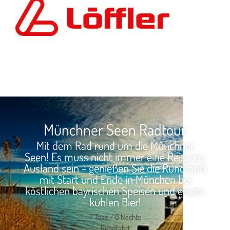
Münchner Seen Radtour
Mit dem Rad rund um die Münchner
Seen! Es muss nicht immer eine Reise ins
Ausland sein - genießen Sie die Rundfahrt
mit Start und Ende in München bei
köstlichen bayrischen Speisen und einem
kühlen Bier!
7 Tage / 6 Nächte
Rundfahrt