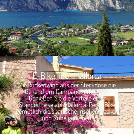
mehr erfahren
E-Bike Tour Mallorca
Mit Rückenwind aus der Steckdose die
Gegend um Campanet erkunden!
Genießen Sie die Vorteile einer
Standortreise auf Mallorca. Per E-Bike
gemütlich die spanische Insel entdecken
und Ruhe genießen.
7 Tage / 6 Nächte
Sternfahrt