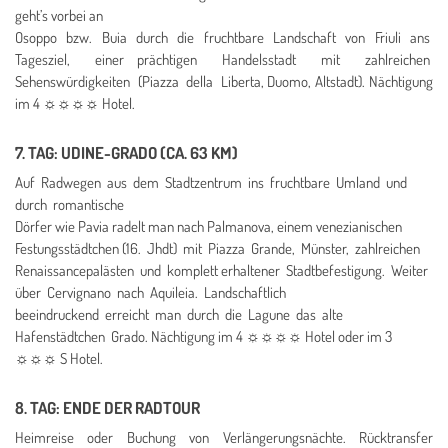
geht’s vorbei an
Osoppo bzw. Buia durch die fruchtbare Landschaft von Friuli ans
Tagesziel, einer
prächtigen Handelsstadt mit zahlreichen
Sehenswürdigkeiten (Piazza della Liberta,
Duomo, Altstadt). Nächtigung
im 4 ☼☼☼☼ Hotel.
7. TAG: UDINE-GRADO (CA. 63 KM)
Auf Radwegen aus dem Stadtzentrum ins fruchtbare Umland und
durch romantische
Dörfer wie Pavia radelt man nach Palmanova, einem venezianischen
Festungsstädtchen
(16. Jhdt) mit Piazza Grande, Münster, zahlreichen
Renaissancepalästen und komplett
erhaltener Stadtbefestigung. Weiter
über Cervignano nach Aquileia. Landschaftlich
beeindruckend erreicht man durch die Lagune das alte
Hafenstädtchen Grado.
Nächtigung im 4 ☼☼☼☼ Hotel oder im 3
☼☼☼ S Hotel.
8. TAG: ENDE DER RADTOUR
Heimreise oder Buchung von Verlängerungsnächte. Rücktransfer