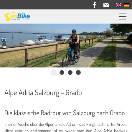
Sunbike Radreisen
Reiseberichte
Informationen
Bike Verleih
Über uns
Alpe Adria Salzburg - Grado
Kontakt
Die klassische Radtour von Salzburg nach Grado
In einer Woche über die Alpen an die Adria – das klingt nach harter Arbeit!
Nicht ganz so anstrengend ist es, wenn man den Alpe-Adria Radweg