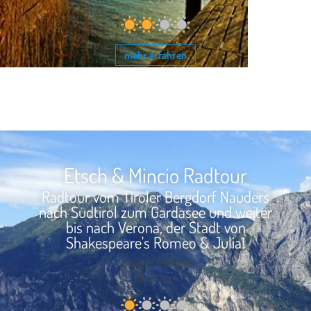
mehr erfahren
Etsch & Mincio Radtour
Radtour vom Tiroler Bergdorf Nauders
nach Südtirol zum Gardasee und weiter
bis nach Verona, der Stadt von
Shakespeare's Romeo & Julia!
8 Tage / 7 Nächte
Rundfahrt