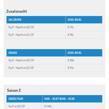
Zusatznacht
SALZBURG
21.05-09.10..
P.p.P. / Nacht im DZ/ÜF
€ 79,-
P.p.P. / Nacht im EZ/ÜF
€ 119,-
GRADO
21.05-09.10..
P.p.P. / Nacht im DZ/ÜF
€ 109,-
P.p.P. / Nacht im EZ/ÜF
€ 174,-
Saison 2
EINZELTOUR
11.06. – 16.07. 18.09. – 03.10.
P.p.P. im DZ/ÜF
€ 1.149,-