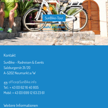
SunBike-Tour
mehr erfahren
Kontakt
SunBike - Radreisen & Events
Salzburgerstr.31/20
A-5202 Neumarkt a/W
office@SunBike.info
Tel.: + 43 (0) 62 16 40 805
Mobil: + 43 (0) 699 12 63 23 61
Weitere Informationen