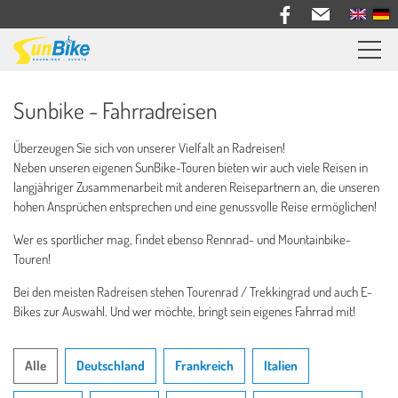
Sunbike Radreisen
Sunbike - Fahrradreisen
Reiseberichte
Überzeugen Sie sich von unserer Vielfalt an Radreisen!
Informationen
Neben unseren eigenen SunBike-Touren bieten wir auch viele Reisen in
langjähriger Zusammenarbeit mit anderen Reisepartnern an, die unseren
Bike Verleih
hohen Ansprüchen entsprechen und eine genussvolle Reise ermöglichen!
Wer es sportlicher mag, findet ebenso Rennrad- und Mountainbike-
Über uns
Touren!
Kontakt
Bei den meisten Radreisen stehen Tourenrad / Trekkingrad und auch E-
Bikes zur Auswahl. Und wer möchte, bringt sein eigenes Fahrrad mit!
Alle
Deutschland
Frankreich
Italien