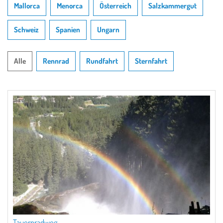
Mallorca
Menorca
Österreich
Salzkammergut
Schweiz
Spanien
Ungarn
Alle
Rennrad
Rundfahrt
Sternfahrt
Tauernradweg