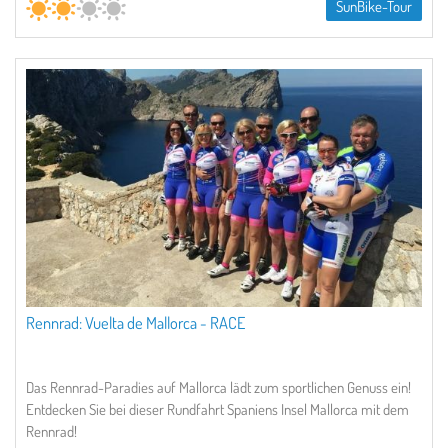
SunBike-Tour
Rennrad: Vuelta de Mallorca - RACE
Das Rennrad-Paradies auf Mallorca lädt zum sportlichen Genuss ein!
Entdecken Sie bei dieser Rundfahrt Spaniens Insel Mallorca mit dem
Rennrad!