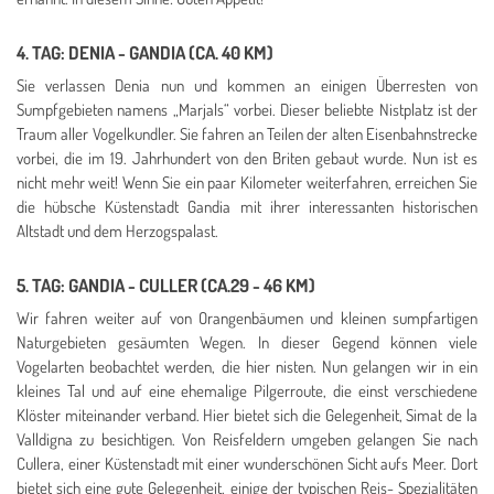
4. TAG: DENIA - GANDIA (CA. 40 KM)
Sie verlassen Denia nun und kommen an einigen Überresten von
Sumpfgebieten namens „Marjals“ vorbei. Dieser beliebte Nistplatz ist der
Traum aller Vogelkundler. Sie fahren an Teilen der alten Eisenbahnstrecke
vorbei, die im 19. Jahrhundert von den Briten gebaut wurde. Nun ist es
nicht mehr weit! Wenn Sie ein paar Kilometer weiterfahren, erreichen Sie
die hübsche Küstenstadt Gandia mit ihrer interessanten historischen
Altstadt und dem Herzogspalast.
5. TAG: GANDIA - CULLER (CA.29 - 46 KM)
Wir fahren weiter auf von Orangenbäumen und kleinen sumpfartigen
Naturgebieten gesäumten Wegen. In dieser Gegend können viele
Vogelarten beobachtet werden, die hier nisten. Nun gelangen wir in ein
kleines Tal und auf eine ehemalige Pilgerroute, die einst verschiedene
Klöster miteinander verband. Hier bietet sich die Gelegenheit, Simat de la
Valldigna zu besichtigen. Von Reisfeldern umgeben gelangen Sie nach
Cullera, einer Küstenstadt mit einer wunderschönen Sicht aufs Meer. Dort
bietet sich eine gute Gelegenheit, einige der typischen Reis- Spezialitäten