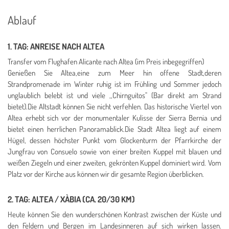
Ablauf
1. TAG: ANREISE NACH ALTEA
Transfer vom Flughafen Alicante nach Altea (im Preis inbegegriffen)
Genießen Sie Altea,eine zum Meer hin offene Stadt,deren
Strandpromenade im Winter ruhig ist im Frühling und Sommer jedoch
unglaublich belebt ist und viele ,,Chirnguitos" (Bar direkt am Strand
bietet).Die Altstadt können Sie nicht verfehlen. Das historische Viertel von
Altea erhebt sich vor der monumentaler Kulisse der Sierra Bernia und
bietet einen herrlichen Panoramablick.Die Stadt Altea liegt auf einem
Hügel, dessen höchster Punkt vom Glockenturm der Pfarrkirche der
Jungfrau von Consuelo sowie von einer breiten Kuppel mit blauen und
weißen Ziegeln und einer zweiten, gekrönten Kuppel dominiert wird. Vom
Platz vor der Kirche aus können wir dir gesamte Region überblicken.
2. TAG: ALTEA / XÀBIA (CA. 20/30 KM)
Heute können Sie den wunderschönen Kontrast zwischen der Küste und
den Feldern und Bergen im Landesinneren auf sich wirken lassen.