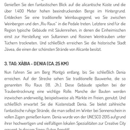
Genießen Sie den fantastischen Blick auf die alicantische Küste und die
über 1.400 Meter hohen beeindruckenden Berge im Hintergrund.
Entdecken Sie eine traditionelle Weinbaugegend, wo Sie zwischen
Weinbergen und den „Riu Raus“ in die Pedale treten. Letztere sind für die
Region typische Gebäude mit Säulenreihen, in denen die Einheimischen
einst zur Herstellung von Sultaninen und Rosinen Weintrauben unter
Tüchern trockneten. Und schließlich erreichen Sie die historische Stadt
Jávea, die einen der schönsten Strände von Alicante besitzt.
3. TAG: XÀBIA - DENIA (CA. 25 KM)
Nun fahren Sie am Berg Montgó entlang, bis Sie schließlich Denia
erreichen. Auf der Strecke sehen Sie traditionelle Bauwerke, die so
genannten Riu Raus (18. Jh.). Diese Gebäude spielten bei der
Traubentrocknung eine wichtige Rolle. Manche der Bauten werden
inzwischen anderweitig, beispielsweise als Märkte im Freien, genutzt. Und
schließlich erwartet Sie die Küstenstadt Denia. Sie bietet zahlreiche
fantastische ruhige Strände, die man selbst im Winter bei Sonnenschein in
vollen Zügen genießen kann. Denia wurde von der UNESCO 2015 aufgrund
ihrer hochwertigen und vielfältigen lokalen Spezialitäten zur Creative City
ernannt. In diesem Sinne: Guten Appetit!