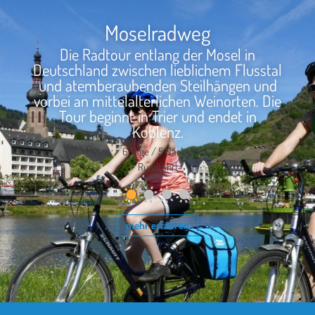
Moselradweg
Die Radtour entlang der Mosel in
Deutschland zwischen lieblichem Flusstal
und atemberaubenden Steilhängen und
vorbei an mittelalterlichen Weinorten. Die
Tour beginnt in Trier und endet in
Koblenz.
6 Tage / 5 Nächte
Rundfahrt
mehr erfahren