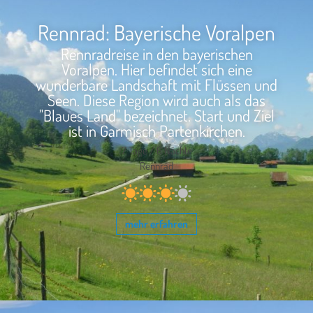
Rennrad: Bayerische Voralpen
Rennradreise in den bayerischen
Voralpen. Hier befindet sich eine
wunderbare Landschaft mit Flüssen und
Seen. Diese Region wird auch als das
"Blaues Land" bezeichnet. Start und Ziel
ist in Garmisch Partenkirchen.
7 Tage / 6 Nächte
Rennrad
mehr erfahren