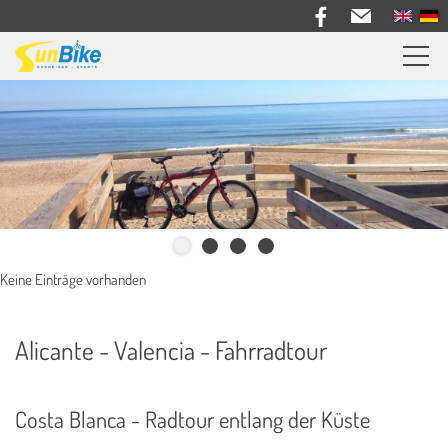
Sunbike Radreisen
Reiseberichte
Informationen
Bike Verleih
Über uns
Keine Einträge vorhanden
Kontakt
Alicante - Valencia - Fahrradtour
Costa Blanca - Radtour entlang der Küste